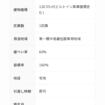
120.55㎡(ビルトイン車庫面積含
建物面積
む)
区画数
1区画
用途地域
第一種中高層住居専用地域
建ぺい率
60%
容積率
160%
地目
宅地
引渡し時期
即可
築年月