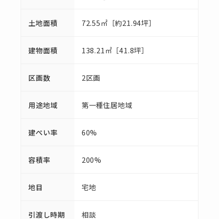
土地面積
72.55㎡［約21.94坪］
建物面積
138.21㎡［41.8坪］
区画数
2区画
用途地域
第一種住居地域
建ぺい率
60%
容積率
200%
地目
宅地
引渡し時期
相談