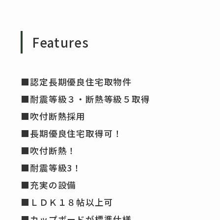
Features
■認定長期優良住宅取物件
■耐震等級３・断熱等級５取得
■吹付断熱採用
■長期優良住宅取得可！
■吹付断熱！
■耐震等級3！
■充実の設備
■ＬＤＫ１８帖以上可
■カップボードが標準仕様