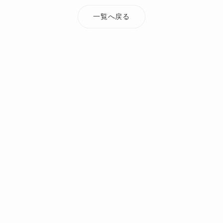
一覧へ戻る
TOP
添付ファイル
mattaomiya_1219_7
オーダーメイド・注文住宅なら Mi Casa