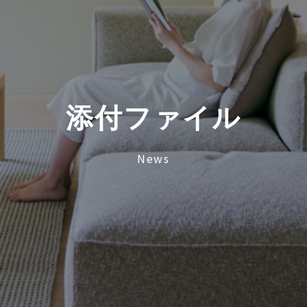
添
付
フ
ァ
イ
ル
News