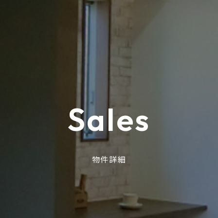
S
a
l
e
s
物件詳細