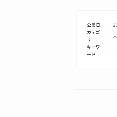
公開日
2
カテゴ
リ
キーワ
-
ード