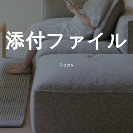
添
付
フ
ァ
イ
ル
News