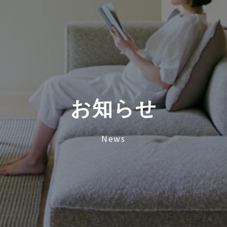
お
知
ら
せ
News