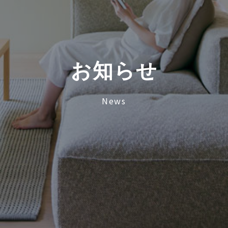
お
知
ら
せ
News