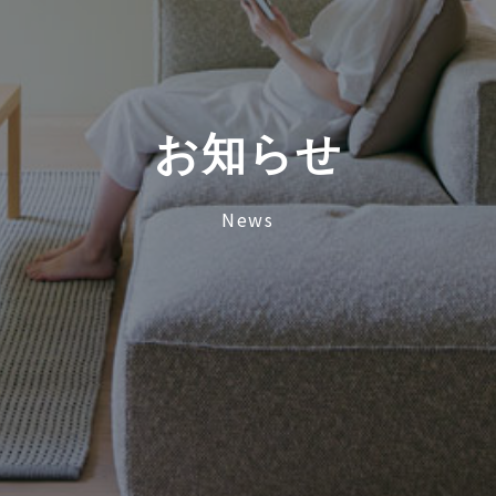
お
知
ら
せ
News