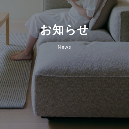
お
知
ら
せ
News