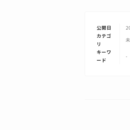
公開日
2
カテゴ
リ
キーワ
-
ード