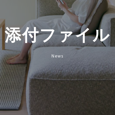
添
付
フ
ァ
イ
ル
News