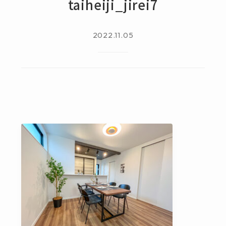
taiheiji_jirei7
2022.11.05