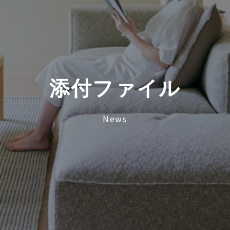
添
付
フ
ァ
イ
ル
News