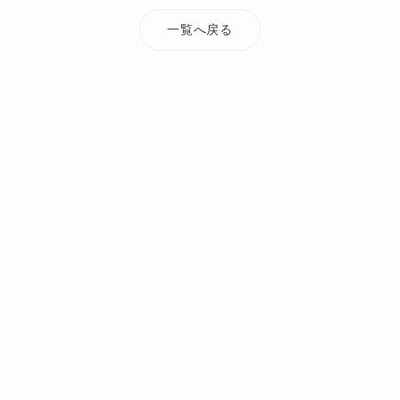
一覧へ戻る
TOP
添付ファイル
taiheiji_jirei7
オーダーメイド・注文住宅なら Mi Casa