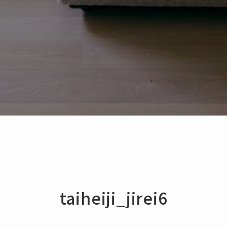
taiheiji_jirei6