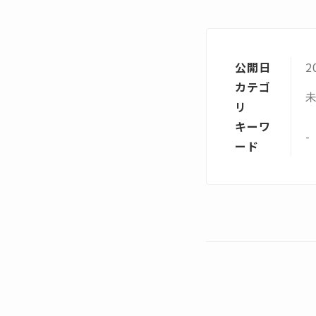
公開日
2
カテゴ
リ
キーワ
-
ード