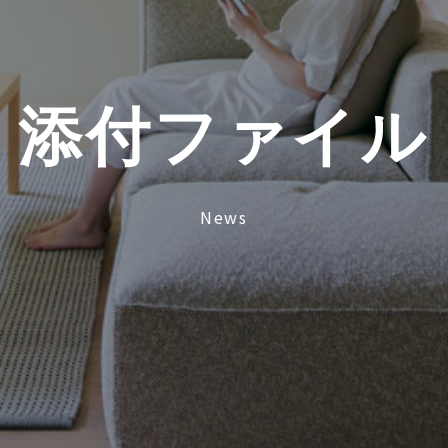
添
付
フ
ァ
イ
ル
News