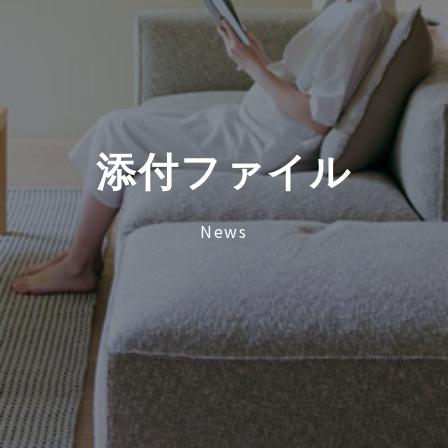
添
付
フ
ァ
イ
ル
News