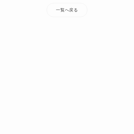
一覧へ戻る
TOP
添付ファイル
taiheiji_jirei10
オーダーメイド・注文住宅なら Mi Casa