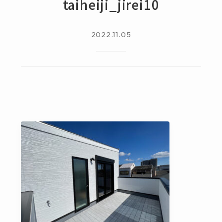
taiheiji_jirei10
2022.11.05