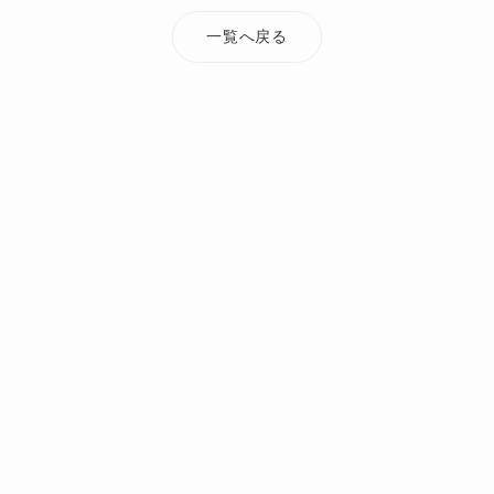
一覧へ戻る
TOP
添付ファイル
monjyubashi_jirei3
オーダーメイド・注文住宅なら Mi Casa