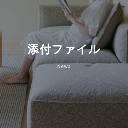
添
付
フ
ァ
イ
ル
News