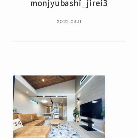
monjyubashi_jirei3
2022.03.11