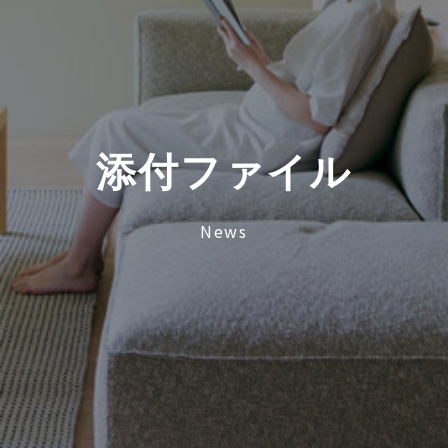
添
付
フ
ァ
イ
ル
News