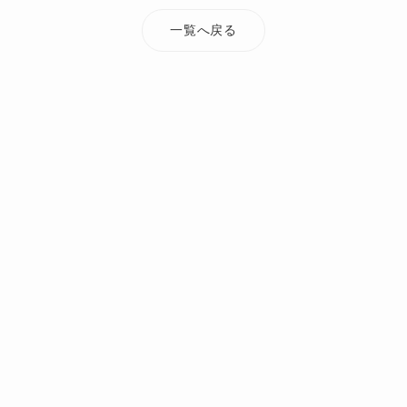
一覧へ戻る
TOP
添付ファイル
sentai-jirei08
オーダーメイド・注文住宅なら Mi Casa