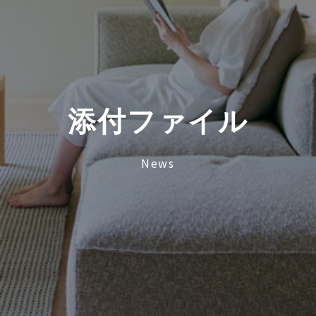
添
付
フ
ァ
イ
ル
News