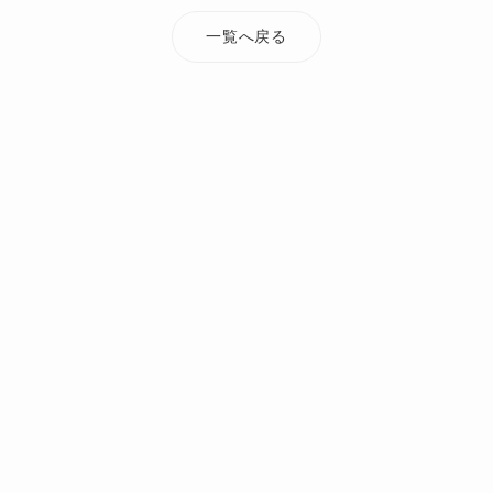
一覧へ戻る
TOP
添付ファイル
works_miyakojimahondori
オーダーメイド・注文住宅なら Mi Casa