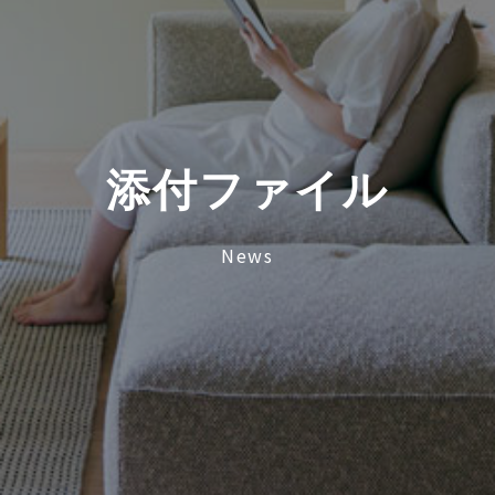
添
付
フ
ァ
イ
ル
News