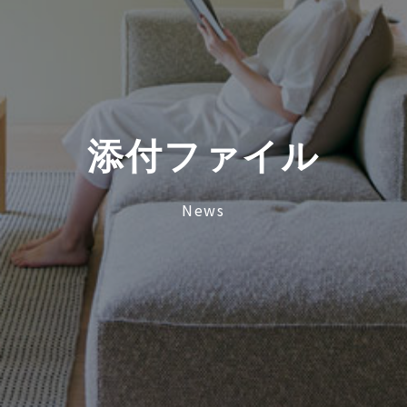
添
付
フ
ァ
イ
ル
News