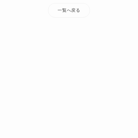
一覧へ戻る
TOP
添付ファイル
takadacho-naikan02
オーダーメイド・注文住宅なら Mi Casa