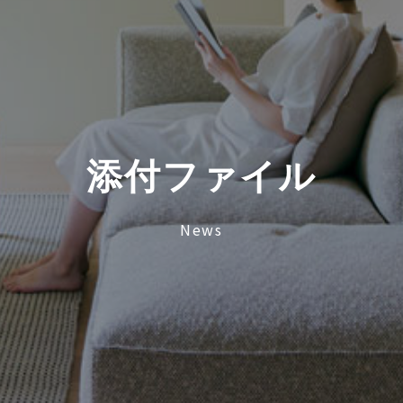
添
付
フ
ァ
イ
ル
News