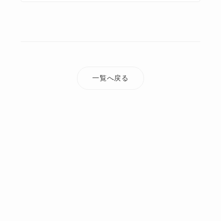
一覧へ戻る
TOP
添付ファイル
sentai_naikan03_20210201.jpg