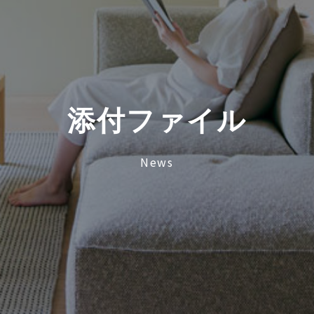
添
付
フ
ァ
イ
ル
News