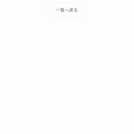
一覧へ戻る
TOP
添付ファイル
soldout_2025
オーダーメイド・注文住宅なら Mi Casa