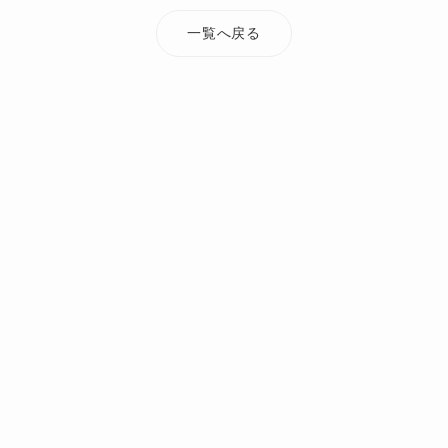
一覧へ戻る
TOP
添付ファイル
shonai1029_4
オーダーメイド・注文住宅なら Mi Casa