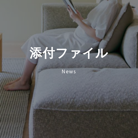
添
付
フ
ァ
イ
ル
News