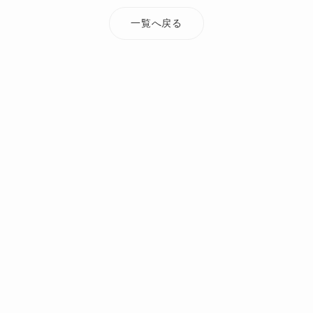
一覧へ戻る
TOP
添付ファイル
momodani5_img2_11042
オーダーメイド・注文住宅なら Mi Casa