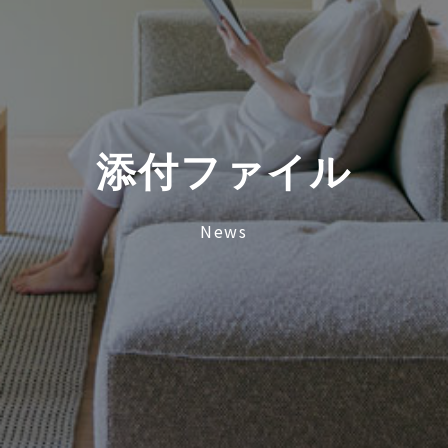
添
付
フ
ァ
イ
ル
News