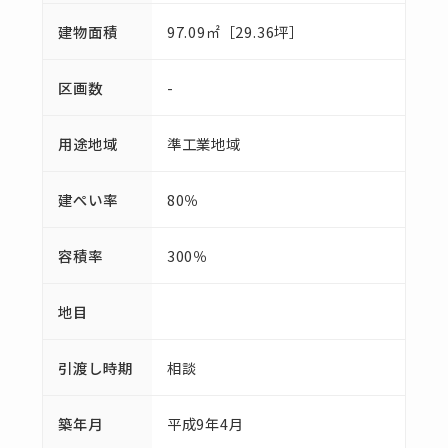
建物面積
97.09㎡［29.36坪］
区画数
-
用途地域
準工業地域
建ぺい率
80％
容積率
300％
地目
引渡し時期
相談
築年月
平成9年4月