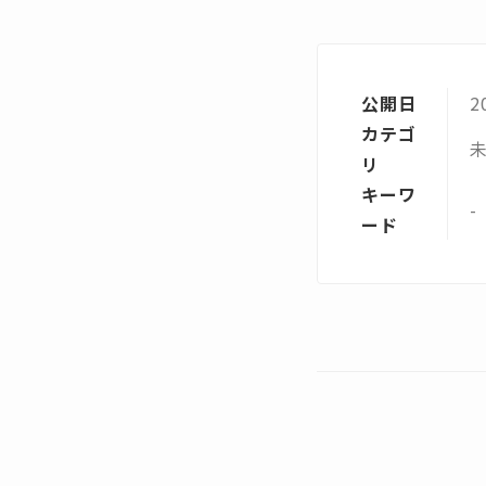
公開日
2
カテゴ
リ
キーワ
-
ード