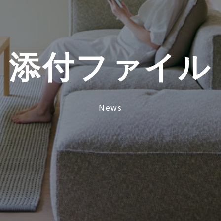
添
付
フ
ァ
イ
ル
News