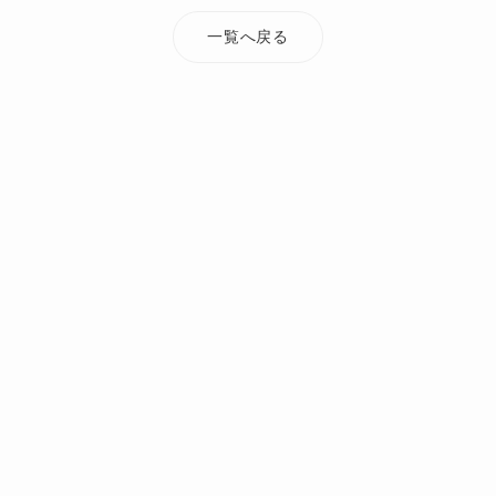
一覧へ戻る
TOP
添付ファイル
nishiyamamoto_img5
オーダーメイド・注文住宅なら Mi Casa