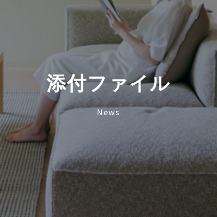
添
付
フ
ァ
イ
ル
News