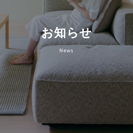
お
知
ら
せ
News